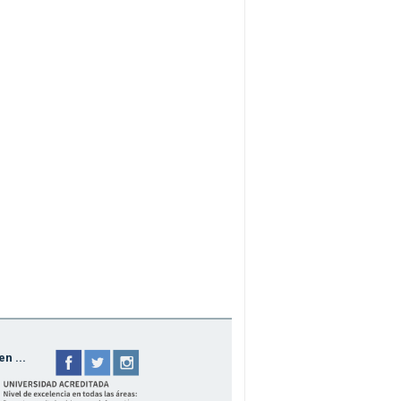
n ...