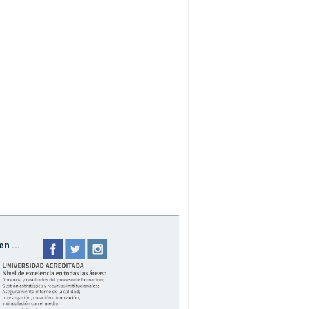
n ...