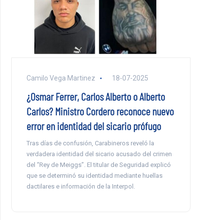
Camilo Vega Martinez
18-07-2025
¿Osmar Ferrer, Carlos Alberto o Alberto
Carlos? Ministro Cordero reconoce nuevo
error en identidad del sicario prófugo
Tras días de confusión, Carabineros reveló la
verdadera identidad del sicario acusado del crimen
del “Rey de Meiggs”. El titular de Seguridad explicó
que se determinó su identidad mediante huellas
dactilares e información de la Interpol.