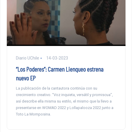
Diario UChile
14-03-2023
“Los Poderes”: Carmen Lienqueo estrena
nuevo EP
La publicación de la cantautora continúa con su
crecimiento creativo. “Voz inquieta, versátil y promiscua”,
así describe ella misma su estilo, el mismo que la llevo a
presentarse en WOMAD 2022 y Lollapalooza 2022 junto a
Toto La Momposina.