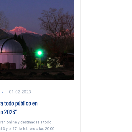
01-02-2023
a todo público en
no 2023”
rán online y destinadas a todo
l 3 y el 17 de febrero a las 20:00