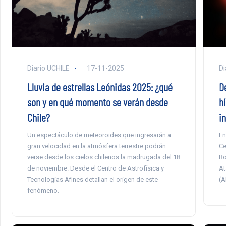
Diario UCHILE
17-11-2025
Di
Lluvia de estrellas Leónidas 2025: ¿qué
D
son y en qué momento se verán desde
h
Chile?
i
Un espectáculo de meteoroides que ingresarán a
En
gran velocidad en la atmósfera terrestre podrán
Ce
verse desde los cielos chilenos la madrugada del 18
Ro
de noviembre. Desde el Centro de Astrofísica y
At
Tecnologías Afines detallan el origen de este
(A
fenómeno.