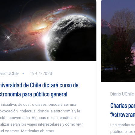
ario UChile
19-04-2023
niversidad de Chile dictará curso de
stronomía para público general
Diario UChile
Charlas par
 iniciativa, de cuatro clases, buscará ser una
ovocación intelectual donde la astronomía y la
“Astrovera
cción conversarán. Algunas de las temáticas a
alizar serán los viajes interestelares y cómo vivir
Las charlas se
 el cosmos. Matrículas abiertas.
público entre e