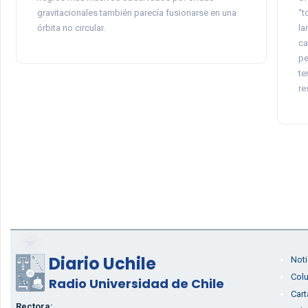
gravitacionales también parecía fusionarse en una
“t
órbita no circular.
la
ca
pe
te
re
Diario Uchile
Noti
Col
Radio Universidad de Chile
Cart
Rectora: