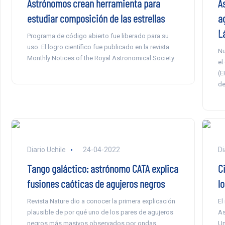
Astrónomos crean herramienta para
A
estudiar composición de las estrellas
ag
L
Programa de código abierto fue liberado para su
uso. El logro científico fue publicado en la revista
Nu
Monthly Notices of the Royal Astronomical Society.
el
(E
de
Diario Uchile
24-04-2022
Di
Tango galáctico: astrónomo CATA explica
Ci
fusiones caóticas de agujeros negros
lo
Revista Nature dio a conocer la primera explicación
El
plausible de por qué uno de los pares de agujeros
As
negros más masivos observados por ondas
Un