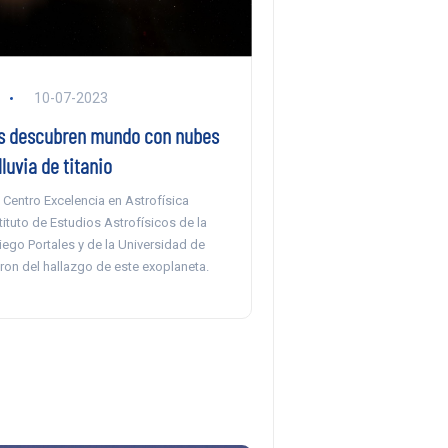
10-07-2023
s descubren mundo con nubes
lluvia de titanio
l Centro Excelencia en Astrofísica
tituto de Estudios Astrofísicos de la
ego Portales y de la Universidad de
aron del hallazgo de este exoplaneta.