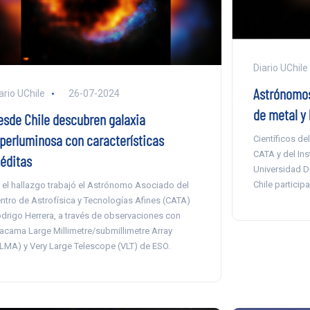
Diario UChile
Astrónomo
ario UChile
26-07-2024
de metal y 
esde Chile descubren galaxia
íperluminosa con características
Científicos de
CATA y del Ins
néditas
Universidad Di
Chile particip
 el hallazgo trabajó el Astrónomo Asociado del
ntro de Astrofísica y Tecnologías Afines (CATA)
drigo Herrera, a través de observaciones con
acama Large Millimetre/submillimetre Array
LMA) y Very Large Telescope (VLT) de ESO.