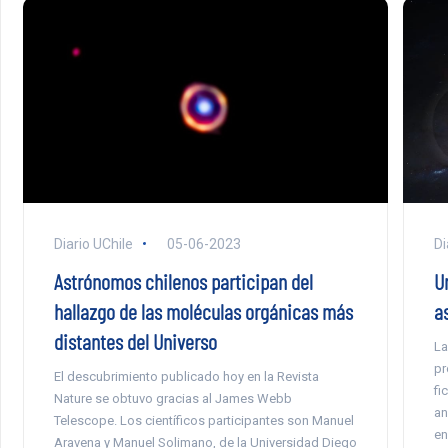
Diario UChile
05-06-2023
Di
Astrónomos chilenos participan del
U
hallazgo de las moléculas orgánicas más
a
distantes del Universo
La
pr
El descubrimiento publicado hoy en la Revista
fi
Nature se obtuvo gracias al James Webb
an
Telescope. Los científicos participantes son Manuel
en
Aravena y Manuel Solimano, de la Universidad Diego