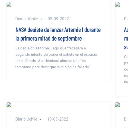
Diario UChile
03-09-2022
Di
NASA desiste de lanzar Artemis I durante
A
la primera mitad de septiembre
m
s
La decisión se toma luego que fracasara el
segundo intento de poner el cohete en el espacio
Co
este sábado. Académicos afirman que “es
pa
temprano para decir que la misión ha fallado”.
co
re
in
Diario Uchile
18-05-2022
Di