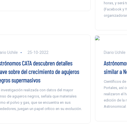
horas, y será 
(Facebook y Y
organizadoras
ario Uchile
25-10-2022
Diario Uchile
strónomos CATA descubren detalles
Astrónomos
lave sobre del crecimiento de agujeros
similar a 
egros supermasivos
Científicos de
Portales, así 
 investigación realizada con datos del mayor
realizaron el 
nso de agujeros negros, señala que materiales
edición de la 
mo el polvo y gas, que se encuentra en sus
Astronomical 
rededores, juegan un papel crítico en su evolución.