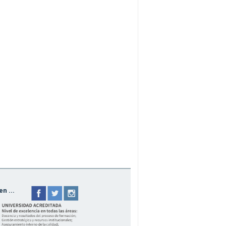
n ...