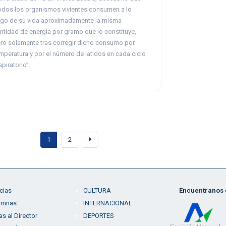
odos los organismos vivientes consumen a lo
rgo de su vida aproximadamente la misma
ntidad de energía por gramo que lo constituye,
ro solamente tras corregir dicho consumo por
mperatura y por el número de latidos en cada ciclo
spiratorio”.
1
2
cias
CULTURA
Encuentranos e
umnas
INTERNACIONAL
as al Director
DEPORTES