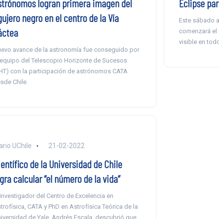
strónomos logran primera imagen del
Eclipse par
ujero negro en el centro de la Vía
Este sábado a 
áctea
comenzará el
visible en todo
evo avance de la astronomía fue conseguido por
 equipo del Telescopio Horizonte de Sucesos
HT) con la participación de astrónomos CATA
sde Chile.
ario UChile
21-02-2022
entífico de la Universidad de Chile
gra calcular “el número de la vida”
 investigador del Centro de Excelencia en
trofísica, CATA y PhD en Astrofísica Teórica de la
iversidad de Yale, Andrés Escala, descubrió que