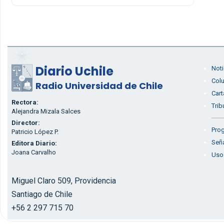
Diario Uchile
Noti
Col
Radio Universidad de Chile
Cart
Rectora:
Trib
Alejandra Mizala Salces
Director:
Prog
Patricio López P.
Seña
Editora Diario:
Joana Carvalho
Uso
Miguel Claro 509, Providencia
Santiago de Chile
+56 2 297 715 70