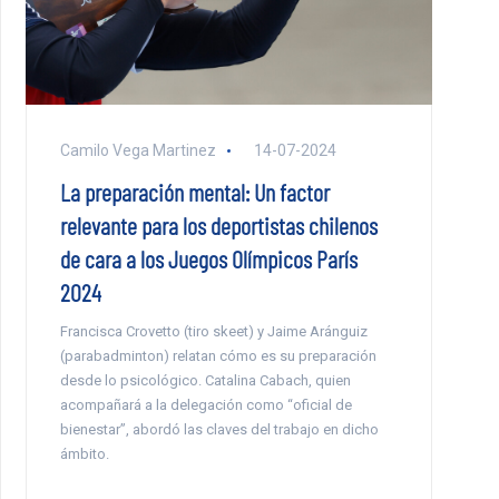
Camilo Vega Martinez
14-07-2024
La preparación mental: Un factor
relevante para los deportistas chilenos
de cara a los Juegos Olímpicos París
2024
Francisca Crovetto (tiro skeet) y Jaime Aránguiz
(parabadminton) relatan cómo es su preparación
desde lo psicológico. Catalina Cabach, quien
acompañará a la delegación como “oficial de
bienestar”, abordó las claves del trabajo en dicho
ámbito.