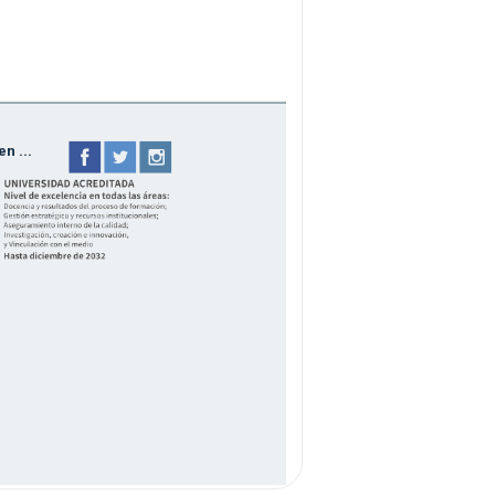
n ...