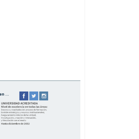
n ...