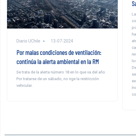
S
La
co
po
ha
at
Diario UChile
13-07-2024
ca
Por malas condiciones de ventilación:
re
continúa la alerta ambiental en la RM
lo
De
Se trata de la alerta número 18 en lo que va del año.
se
Por tratarse de un sábado, no rige la restricción
ex
vehicular.
ín
co