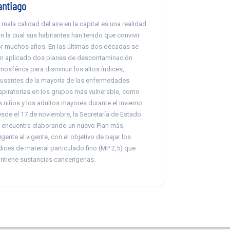
antiago
 mala calidad del aire en la capital es una realidad
n la cual sus habitantes han tenido que convivir
r muchos años. En las últimas dos décadas se
n aplicado dos planes de descontaminación
mosférica para disminuir los altos índices,
usantes de la mayoría de las enfermedades
spiratorias en los grupos más vulnerable, como
s niños y los adultos mayores durante el invierno.
sde el 17 de noviembre, la Secretaría de Estado
 encuentra elaborando un nuevo Plan más
igente al vigente, con el objetivo de bajar los
dices de material particulado fino (MP 2,5) que
ntiene sustancias cancerígenas.