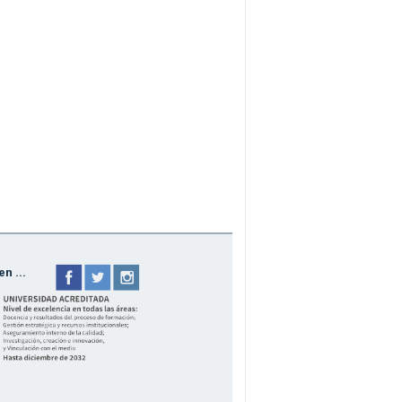
n ...