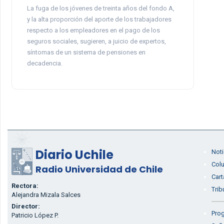
La fuga de los jóvenes de treinta años del fondo A,
y la alta proporción del aporte de los trabajadores
respecto a los empleadores en el pago de los
seguros sociales, sugieren, a juicio de expertos,
síntomas de un sistema de pensiones en
decadencia.
Diario Uchile
Noti
Col
Radio Universidad de Chile
Cart
Rectora:
Trib
Alejandra Mizala Salces
Director:
Prog
Patricio López P.