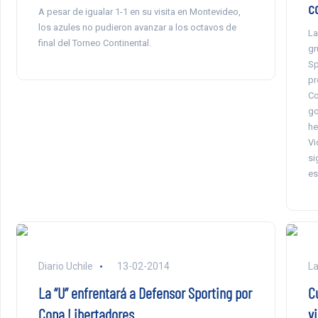
c
A pesar de igualar 1-1 en su visita en Montevideo,
los azules no pudieron avanzar a los octavos de
La
final del Torneo Continental.
gr
Sp
pr
Co
go
he
Vi
si
es
Diario Uchile
13-02-2014
La
La “U” enfrentará a Defensor Sporting por
C
Copa Libertadores
vi