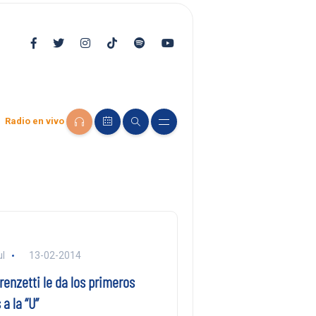
Radio en vivo
l
13-02-2014
enzetti le da los primeros
a la “U”