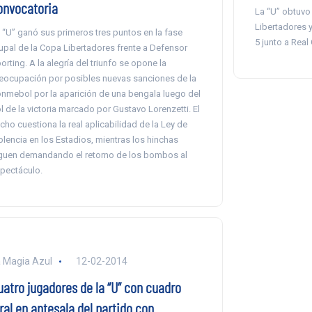
onvocatoria
La “U” obtuvo
Libertadores y
 “U” ganó sus primeros tres puntos en la fase
5 junto a Real
upal de la Copa Libertadores frente a Defensor
orting. A la alegría del triunfo se opone la
eocupación por posibles nuevas sanciones de la
nmebol por la aparición de una bengala luego del
l de la victoria marcado por Gustavo Lorenzetti. El
cho cuestiona la real aplicabilidad de la Ley de
olencia en los Estadios, mientras los hinchas
guen demandando el retorno de los bombos al
pectáculo.
 Magia Azul
12-02-2014
uatro jugadores de la “U” con cuadro
ral en antesala del partido con