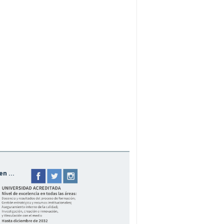
n ...