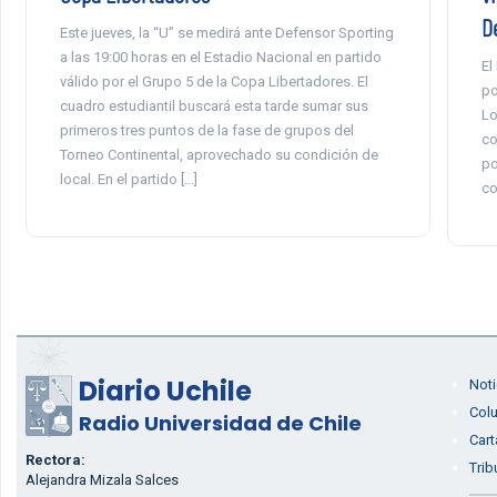
D
Este jueves, la “U” se medirá ante Defensor Sporting
a las 19:00 horas en el Estadio Nacional en partido
El
válido por el Grupo 5 de la Copa Libertadores. El
po
cuadro estudiantil buscará esta tarde sumar sus
Lo
primeros tres puntos de la fase de grupos del
co
Torneo Continental, aprovechado su condición de
po
local. En el partido […]
co
Diario Uchile
Noti
Col
Radio Universidad de Chile
Cart
Rectora:
Trib
Alejandra Mizala Salces