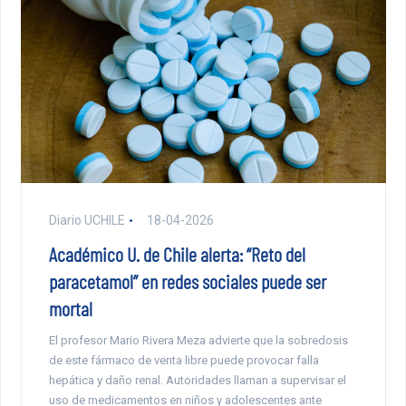
Diario UCHILE
18-04-2026
Académico U. de Chile alerta: “Reto del
paracetamol” en redes sociales puede ser
mortal
El profesor Mario Rivera Meza advierte que la sobredosis
de este fármaco de venta libre puede provocar falla
hepática y daño renal. Autoridades llaman a supervisar el
uso de medicamentos en niños y adolescentes ante