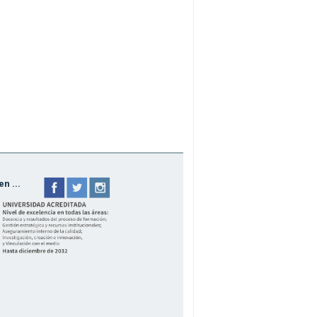
n ...