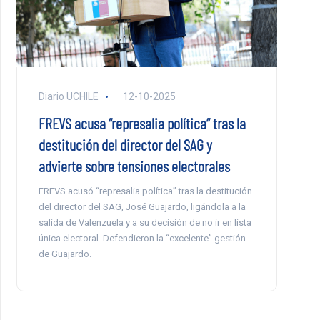
Diario UCHILE
12-10-2025
FREVS acusa “represalia política” tras la
destitución del director del SAG y
advierte sobre tensiones electorales
FREVS acusó “represalia política” tras la destitución
del director del SAG, José Guajardo, ligándola a la
salida de Valenzuela y a su decisión de no ir en lista
única electoral. Defendieron la “excelente” gestión
de Guajardo.