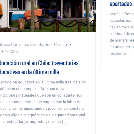
apartadas
Según cifras d
escuelas rural
hay en todo el
cantidad de e
de manera pre
tricio Carrasco, investigador Rimisp
estudiantes, 
7-04-2025
residente.
ducación rural en Chile: trayectorias
ducativas en la última milla
 provisión educativa en la última milla rural ha sido
stóricamente compleja. Además de las
ndiciones materiales que son un constante reto
ra las comunidades que cargan con la labor de
ucar y formar niñas, niños y jóvenes, se constata
o tras años el diagnóstico de inequidad territorial
e afecta al largo, angosto y diverso […]