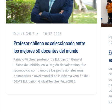
Diario UCHILE
16-12-2025
Pa
Profesor chileno es seleccionado entre
0
los mejores 50 docentes del mundo
E
e
Patricio Vilches, profesor de Educación General
Básica de Cabildo, en la Región de Valparaíso, fue
La
reconocido como uno de los profesionales más
hi
destacados a nivel mundial en la décima versión del
co
GEMS Education Global Teacher Prize 2026.
pa
ed
añ
qu