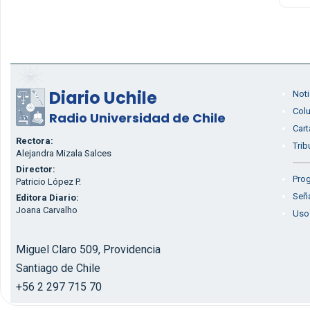
Diario Uchile
Noti
Col
Radio Universidad de Chile
Cart
Rectora:
Trib
Alejandra Mizala Salces
Director:
Prog
Patricio López P.
Seña
Editora Diario:
Joana Carvalho
Uso
Miguel Claro 509, Providencia
Santiago de Chile
+56 2 297 715 70