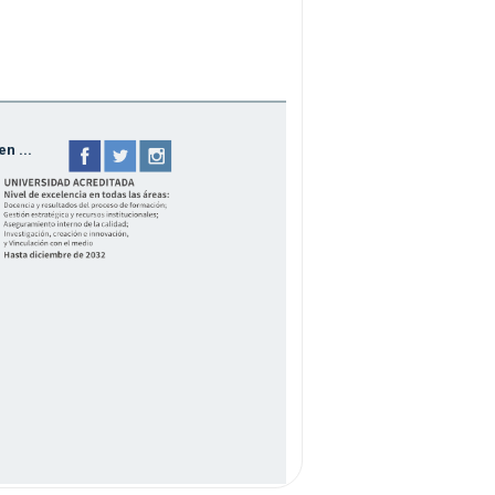
n ...