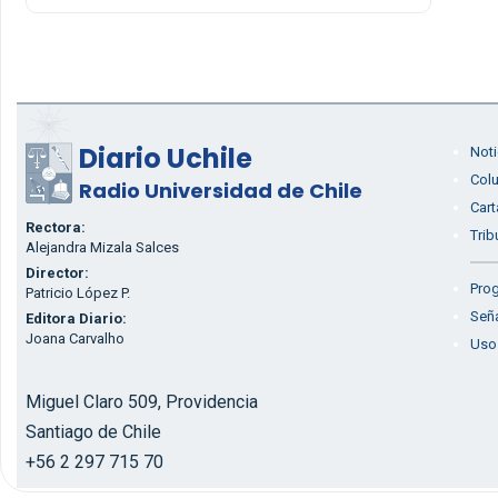
Diario Uchile
Noti
Col
Radio Universidad de Chile
Cart
Rectora:
Trib
Alejandra Mizala Salces
Director:
Prog
Patricio López P.
Seña
Editora Diario:
Joana Carvalho
Uso
Miguel Claro 509, Providencia
Santiago de Chile
+56 2 297 715 70