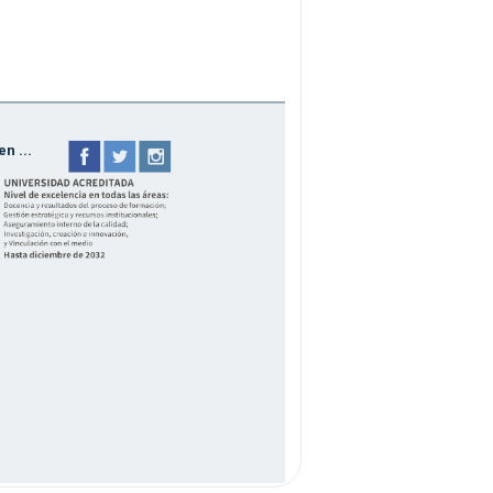
n ...