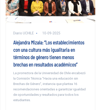
Diario UCHILE
10-09-2025
Alejandra Mizala: “Los establecimientos
con una cultura más igualitaria en
términos de género tienen menos
brechas en resultados académicos”
La prorrectora de la Universidad de Chile encabezó
la Comisión Técnica “Hacia una educación sin
Brechas de Género”, instancia que plantea 16
recomendaciones orientadas a garantizar igualdad
de oportunidades y resultados para todos los
estudiantes.