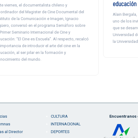
educación
te viernes, el documentalista chileno y
ordinador del Magister de Cine Documental del
Alain Bergala,
stituto de la Comunicación e Imagen, Ignacio
uno de los inv
üero, conversó en el programa Semáforo sobre
que se desarro
 Primer Seminario Internacional de Cine y
Universidad de
ucación: “El Cine es Escuela”. Al respecto, recalcó
la Universidad
 importancia de introducir el arte del cine en la
ucación, al ser pilar en la formación y
nocimiento del mundo.
cias
CULTURA
Encuentranos e
umnas
INTERNACIONAL
as al Director
DEPORTES