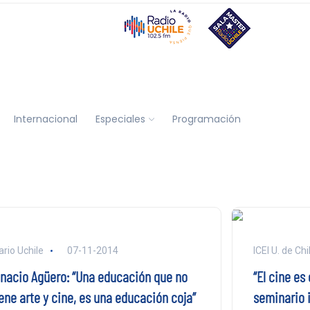
Internacional
Especiales
Programación
ario Uchile
07-11-2014
ICEI U. de Chi
gnacio Agüero: “Una educación que no
“El cine es
ene arte y cine, es una educación coja”
seminario i