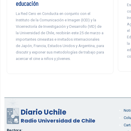
educación
Es
co
La Red Cero en Conducta en conjunto con el
In
Instituto de la Comunicación e Imagen (ICEI) y la
Ag
Vicerrectoría de Investigación y Desarrollo (VID) de
el
la Universidad de Chile, recibirán este 25 de marzo a
Ed
importantes cineastas e invitados internacionales
la
de Japón, Francia, Estados Unidos y Argentina, para
ed
discutir y exponer sus metodologías de trabajo para
co
acercar el cine a niños y jóvenes.
Diario Uchile
Noti
Col
Radio Universidad de Chile
Cart
Rectora: