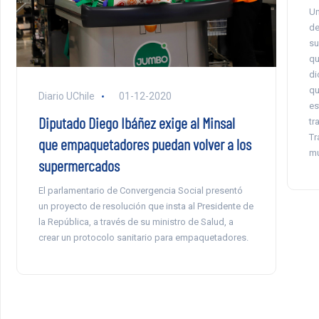
Un
de
su
qu
di
qu
Diario UChile
01-12-2020
es
Diputado Diego Ibáñez exige al Minsal
tr
Tr
que empaquetadores puedan volver a los
mu
supermercados
El parlamentario de Convergencia Social presentó
un proyecto de resolución que insta al Presidente de
la República, a través de su ministro de Salud, a
crear un protocolo sanitario para empaquetadores.