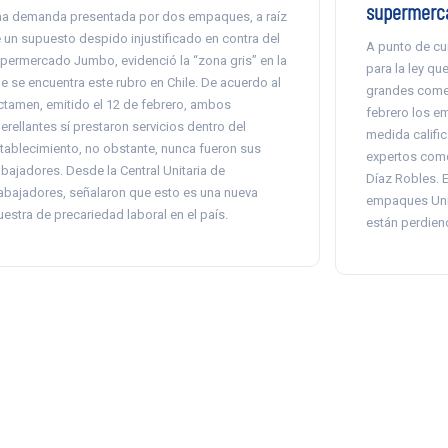
supermerc
a demanda presentada por dos empaques, a raíz
 un supuesto despido injustificado en contra del
A punto de cu
permercado Jumbo, evidenció la “zona gris” en la
para la ley qu
e se encuentra este rubro en Chile. De acuerdo al
grandes comer
ctamen, emitido el 12 de febrero, ambos
febrero los e
erellantes sí prestaron servicios dentro del
medida califi
tablecimiento, no obstante, nunca fueron sus
expertos como
abajadores. Desde la Central Unitaria de
Díaz Robles. 
abajadores, señalaron que esto es una nueva
empaques Unid
estra de precariedad laboral en el país.
están perdien