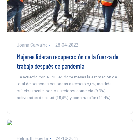
Joana Carvalho
28-04-2022
Mujeres lideran recuperación de la fuerza de
trabajo después de pandemia
De acuerdo con el INE, en doce meses la estimación del
total de personas ocupadas ascendió 8,0%, incidida,
principalmente, por los sectores comercio (9,9%),
actividades de salud (15,6%) y construcción (11,4%).
Helmuth Huerta
24-10-2013