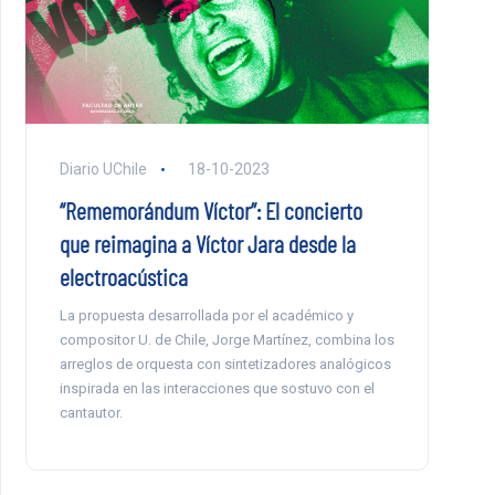
Diario UChile
18-10-2023
“Rememorándum Víctor”: El concierto
que reimagina a Víctor Jara desde la
electroacústica
La propuesta desarrollada por el académico y
compositor U. de Chile, Jorge Martínez, combina los
arreglos de orquesta con sintetizadores analógicos
inspirada en las interacciones que sostuvo con el
cantautor.