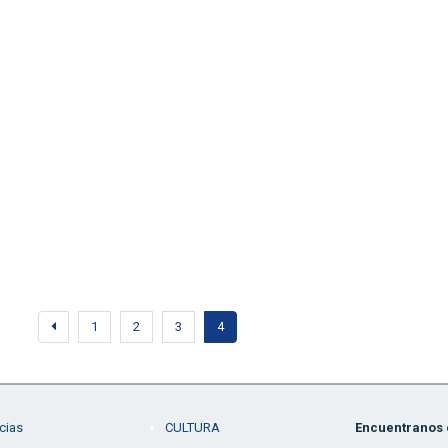
1
2
3
4
cias
CULTURA
Encuentranos e