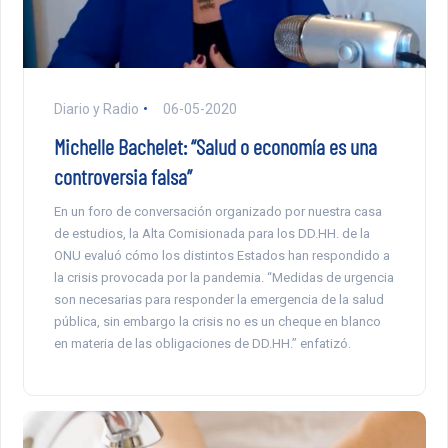
Diario y Radio
06-05-2020
Michelle Bachelet: “Salud o economía es una
controversia falsa”
En un foro de conversación organizado por nuestra casa
de estudios, la Alta Comisionada para los DD.HH. de la
ONU evaluó cómo los distintos Estados han respondido a
la crisis provocada por la pandemia. “Medidas de urgencia
son necesarias para responder la emergencia de la salud
pública, sin embargo la crisis no es un cheque en blanco
en materia de las obligaciones de DD.HH.” enfatizó.