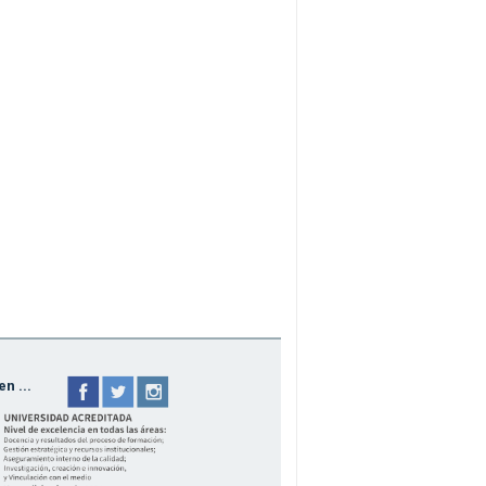
n ...