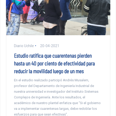
Diario Uchile
20-04-2021
Estudio ratifica que cuarentenas pierden
hasta un 40 por ciento de efectividad para
reducir la movilidad luego de un mes
En el estudio realizado participó Andrés Musalem,
profesor del Departamento de Ingeniería Industrial de
nuestra universidad e investigador del Instituto Sistemas
Complejos de Ingeniería. Ante los resultados, el
académico de nuestro plantel enfatiza que “Si el gobierno
va a implementar cuarentenas largas, debe redoblar los
esfuerzos para que sean efectivas”.