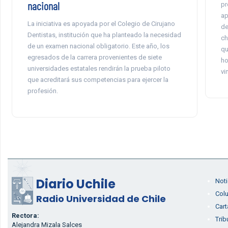
nacional
pr
ap
La iniciativa es apoyada por el Colegio de Cirujano
de
Dentistas, institución que ha planteado la necesidad
ch
de un examen nacional obligatorio. Este año, los
qu
egresados de la carrera provenientes de siete
ho
universidades estatales rendirán la prueba piloto
vi
que acreditará sus competencias para ejercer la
profesión.
Diario Uchile
Noti
Col
Radio Universidad de Chile
Cart
Rectora:
Trib
Alejandra Mizala Salces