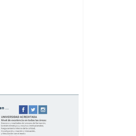
n ...