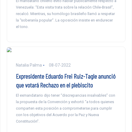
El mandatario chileno evitó hablar públicamente respecto a
Venezuela: “Esta visita trata sobre la relación Chile-Brasil”,
recalcó. Mientras, su homólogo brasileño llamó a respetar
la “soberanía popular”. La oposición insiste en endurecer
el tono.
Natalia Palma
08-07-2022
Expresidente Eduardo Frei Ruiz-Tagle anunció
que votará Rechazo en el plebiscito
El exmandatario dijo tener “discrepancias insalvables” con
la propuesta de la Convención y exhortó “a todos quienes
comparten esta posición a comprometerse para cumplir
con los objetivos del Acuerdo por la Paz y Nueva
Constitución”.