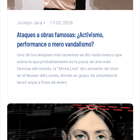
Jocelyn Jara
17-02-2024
Ataques a obras famosas: ¿Activismo,
performance o mero vandalismo?
Uno de los ataques más recientes se dio nada menos que
sobre la que probablemente es la pieza de arte más
famosa del mundo, la “Mona Lisa” de Leonardo da Vinci
en el Museo del Louvre, donde un grupo de activistas le
lanzó sopa a fines de enero.