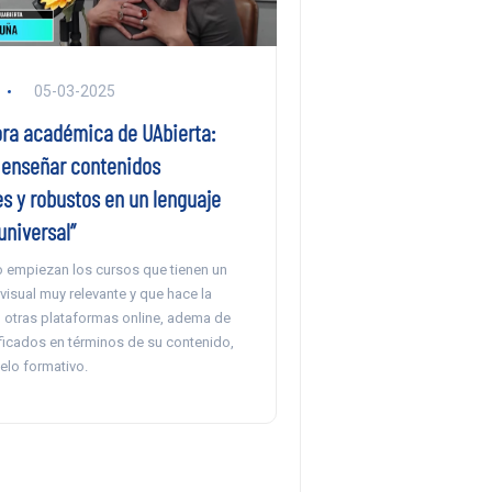
05-03-2025
ra académica de UAbierta:
enseñar contenidos
s y robustos en un lenguaje
universal”
o empiezan los cursos que tienen un
isual muy relevante y que hace la
n otras plataformas online, adema de
ificados en términos de su contenido,
elo formativo.