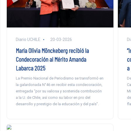
Di
Diario UCHILE
20-03-2026
“
María Olivia Mönckeberg recibió la
c
Condecoración al Mérito Amanda
a
Labarca 2025
De
La Premio Nacional de Periodismo se transformó en
Ca
la galardonada N°46 en recibir esta condecoración,
Mi
entregada “por su valiosa y sostenida contribución
de
a la U. de Chile, así como su labor en pro del
fl
desarrollo y prestigio de la educación y del país”.