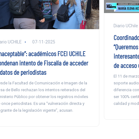
Diario UChile
Coordinado
ario UCHILE
07-11-2025
“Queremos 
Inaceptable”: académicos FCEI UCHILE
interesante
ondenan intento de Fiscalía de acceder
de acceso 
 datos de periodistas
El 11 de marz
soporte audiov
sde la Facultad de Comunicación e Imagen de la
diferencia co
sa de Bello rechazan los intentos reiterados del
ser 100% cert
nisterio Público por obtener los registros móviles
calidad y mod
 once periodistas. Es una “vulneración directa y
agrante de la legislación vigente”, acusan.