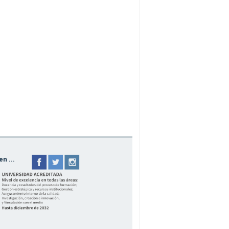
n ...