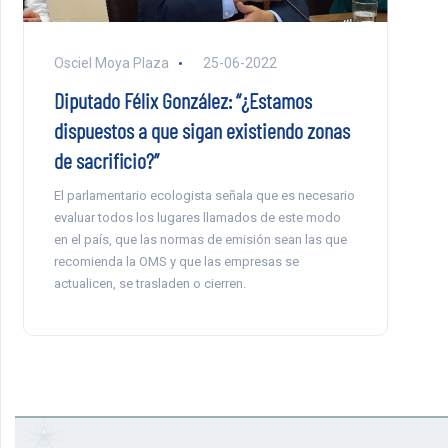
Osciel Moya Plaza
25-06-2022
Diputado Félix González: “¿Estamos
dispuestos a que sigan existiendo zonas
de sacrificio?”
El parlamentario ecologista señala que es necesario
evaluar todos los lugares llamados de este modo
en el país, que las normas de emisión sean las que
recomienda la OMS y que las empresas se
actualicen, se trasladen o cierren.