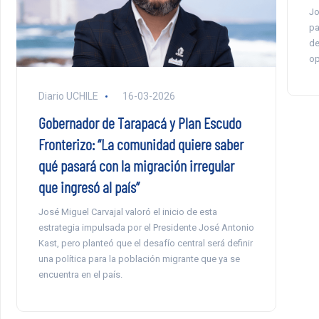
Jo
pa
de
op
Diario UCHILE
16-03-2026
Gobernador de Tarapacá y Plan Escudo
Fronterizo: “La comunidad quiere saber
qué pasará con la migración irregular
que ingresó al país”
José Miguel Carvajal valoró el inicio de esta
estrategia impulsada por el Presidente José Antonio
Kast, pero planteó que el desafío central será definir
una política para la población migrante que ya se
encuentra en el país.