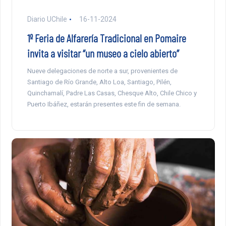
Diario UChile
16-11-2024
1º Feria de Alfarería Tradicional en Pomaire
invita a visitar “un museo a cielo abierto”
Nueve delegaciones de norte a sur, provenientes de
Santiago de Río Grande, Alto Loa, Santiago, Pilén,
Quinchamalí, Padre Las Casas, Chesque Alto, Chile Chico y
Puerto Ibáñez, estarán presentes este fin de semana.