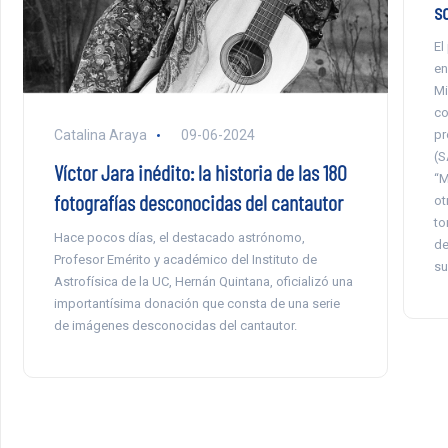
s
El
en
Mi
co
pr
Catalina Araya
09-06-2024
(S
Víctor Jara inédito: la historia de las 180
“M
fotografías desconocidas del cantautor
ot
to
Hace pocos días, el destacado astrónomo,
de
Profesor Emérito y académico del Instituto de
su
Astrofísica de la UC, Hernán Quintana, oficializó una
importantísima donación que consta de una serie
de imágenes desconocidas del cantautor.