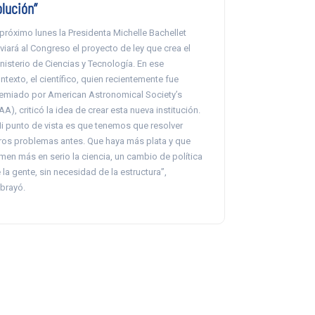
olución”
 próximo lunes la Presidenta Michelle Bachellet
viará al Congreso el proyecto de ley que crea el
nisterio de Ciencias y Tecnología. En ese
ntexto, el científico, quien recientemente fue
emiado por American Astronomical Society’s
AA), criticó la idea de crear esta nueva institución.
i punto de vista es que tenemos que resolver
ros problemas antes. Que haya más plata y que
men más en serio la ciencia, un cambio de política
 la gente, sin necesidad de la estructura”,
brayó.