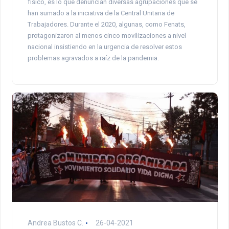
físico, es lo que denuncian diversas agrupaciones que se
han sumado a la iniciativa de la Central Unitaria de
Trabajadores. Durante el 2020, algunas, como Fenats,
protagonizaron al menos cinco movilizaciones a nivel
nacional insistiendo en la urgencia de resolver estos
problemas agravados a raíz de la pandemia.
Andrea Bustos C.
26-04-2021