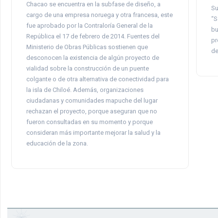
Chacao se encuentra en la subfase de diseño, a
Su
cargo de una empresa noruega y otra francesa, este
“S
fue aprobado por la Contraloría General de la
bu
República el 17 de febrero de 2014. Fuentes del
pr
Ministerio de Obras Públicas sostienen que
de
desconocen la existencia de algún proyecto de
vialidad sobre la construcción de un puente
colgante o de otra alternativa de conectividad para
la isla de Chiloé. Además, organizaciones
ciudadanas y comunidades mapuche del lugar
rechazan el proyecto, porque aseguran que no
fueron consultadas en su momento y porque
consideran más importante mejorar la salud y la
educación de la zona.