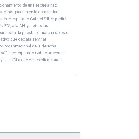
ncionamiento de una escuela nazi
a e indignación en la comunidad
unes, el diputado Gabriel Silber pedirá
a PDI, a la ANI y a otras las
para evitar la puesta en marcha de este
tivo que declara servir al
to organizacional de la derecha
iloé”. El ex diputado Gabriel Ascencio
y a la UDI a que den explicaciones.