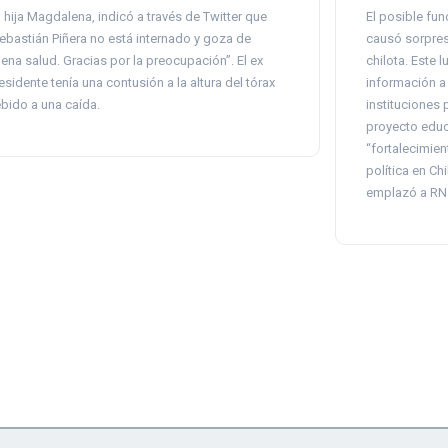
 hija Magdalena, indicó a través de Twitter que
El posible fu
ebastián Piñera no está internado y goza de
causó sorpres
ena salud. Gracias por la preocupación”. El ex
chilota. Este l
esidente tenía una contusión a la altura del tórax
información a l
bido a una caída.
instituciones 
proyecto educa
“fortalecimien
política en Ch
emplazó a RN 