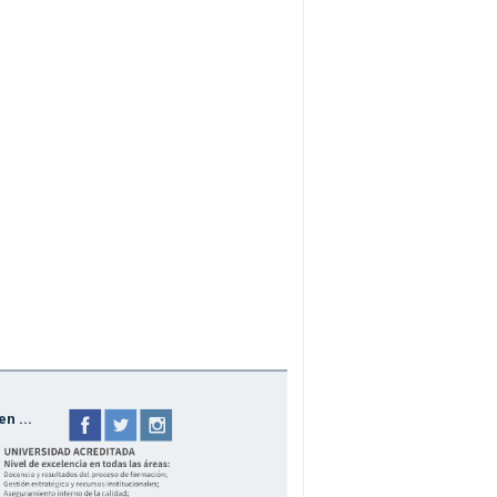
n ...