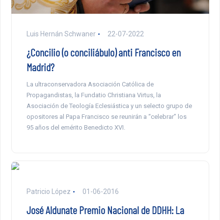
Luis Hernán Schwaner
22-07-2022
¿Concilio (o conciliábulo) anti Francisco en
Madrid?
La ultraconservadora Asociación Católica de
Propagandistas, la Fundatio Christiana Virtus, la
Asociación de Teología Eclesiástica y un selecto grupo de
opositores al Papa Francisco se reunirán a “celebrar” los
95 años del emérito Benedicto XVI.
Patricio López
01-06-2016
José Aldunate Premio Nacional de DDHH: La