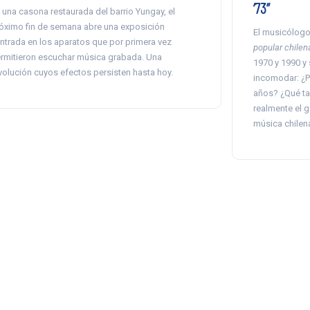
‘73”
 una casona restaurada del barrio Yungay, el
óximo fin de semana abre una exposición
El musicólogo
ntrada en los aparatos que por primera vez
popular chilen
rmitieron escuchar música grabada. Una
1970 y 1990 y
volución cuyos efectos persisten hasta hoy.
incomodar: ¿P
años? ¿Qué ta
realmente el g
música chilen