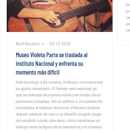
En
pr
ce
pe
re
Abril Becerra
03-10-2020
Museo Violeta Parra se traslada al
Instituto Nacional y enfrenta su
momento más difícil
Este domingo 4 de octubre, el Museo conmemorará
su quinto aniversario. El festejo será especial, ya
que se realizará de manera virtual y en medio de un
panorama complejo. Sin un edificio y con planes de
trasladarse al Instituto Nacional, el Museo también
deberá celebrar de cara a un desafío surgido luego
del estallido social, vale decir, cómo establecer un
diálogo entre la figura de la cantautora y el contexto