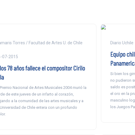
maris Torres / Facultad de Artes U. de Chile
Diario Uchile
Equipo chi
4-07-2015
Panameric
los 78 años fallece el compositor Cirilo
Si bien los g
la
no pudieron sub
saldo es posit
 Premio Nacional de Artes Musicales 2004 murió la
el oro en la p
rde de este jueves de un infarto al corazón,
masculino logr
jando a la comunidad de las artes musicales y a
los Juegos Pa
 Universidad de Chile entera con un profundo
lor.