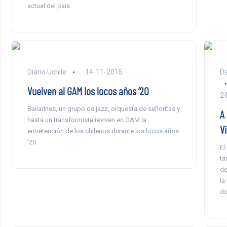
actual del país.
Diario Uchile
14-11-2015
Da
Vuelven al GAM los locos años ’20
2
Bailarines, un grupo de jazz, orquesta de señoritas y
A 
hasta un transformista reviven en GAM la
Vi
entretención de los chilenos durante los locos años
’20.
El
ta
de
la
do