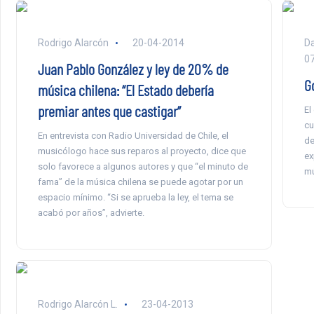
Rodrigo Alarcón
20-04-2014
Da
0
Juan Pablo González y ley de 20% de
G
música chilena: “El Estado debería
premiar antes que castigar”
El
cu
En entrevista con Radio Universidad de Chile, el
de
musicólogo hace sus reparos al proyecto, dice que
ex
solo favorece a algunos autores y que “el minuto de
mú
fama” de la música chilena se puede agotar por un
espacio mínimo. “Si se aprueba la ley, el tema se
acabó por años”, advierte.
Rodrigo Alarcón L.
23-04-2013