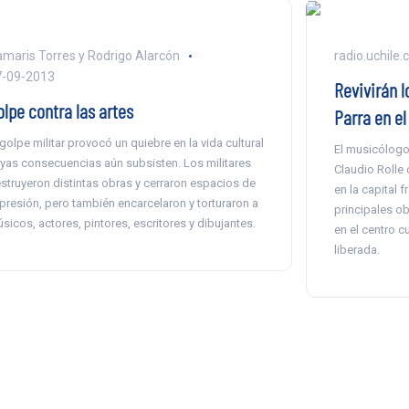
maris Torres y Rodrigo Alarcón
radio.uchile.c
7-09-2013
Revivirán l
olpe contra las artes
Parra en e
 golpe militar provocó un quiebre en la vida cultural
El musicólogo
yas consecuencias aún subsisten. Los militares
Claudio Rolle 
struyeron distintas obras y cerraron espacios de
en la capital 
presión, pero también encarcelaron y torturaron a
principales ob
sicos, actores, pintores, escritores y dibujantes.
en el centro c
liberada.