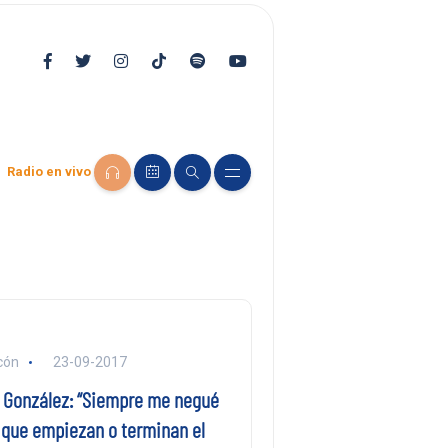
Radio en vivo
cón
23-09-2017
 González: “Siempre me negué
s que empiezan o terminan el