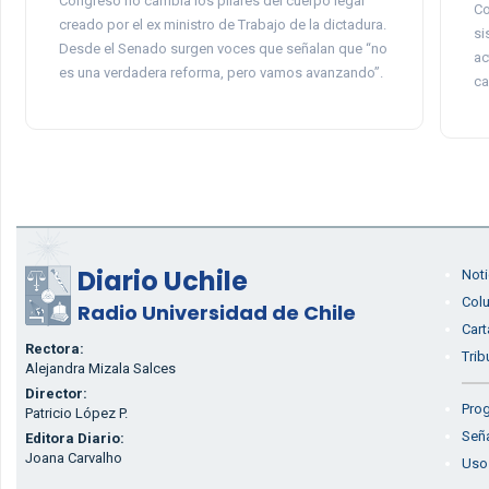
Congreso no cambia los pilares del cuerpo legal
Co
creado por el ex ministro de Trabajo de la dictadura.
si
Desde el Senado surgen voces que señalan que “no
ac
es una verdadera reforma, pero vamos avanzando”.
ca
Diario Uchile
Noti
Col
Radio Universidad de Chile
Cart
Rectora:
Trib
Alejandra Mizala Salces
Director:
Prog
Patricio López P.
Seña
Editora Diario:
Joana Carvalho
Uso