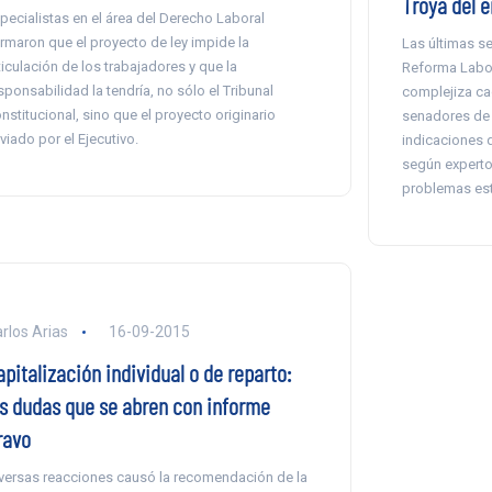
Troya del 
pecialistas en el área del Derecho Laboral
irmaron que el proyecto de ley impide la
Las últimas se
ticulación de los trabajadores y que la
Reforma Labor
sponsabilidad la tendría, no sólo el Tribunal
complejiza ca
nstitucional, sino que el proyecto originario
senadores de 
viado por el Ejecutivo.
indicaciones 
según experto
problemas es
rlos Arias
16-09-2015
pitalización individual o de reparto:
as dudas que se abren con informe
ravo
versas reacciones causó la recomendación de la