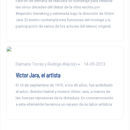
Este fin de semana se realizará un homenaje para celebrar
las cinco décadas del debut de la obra escrita por
Alejandro Sieveking y estrenada bajo la dirección de Víctor
Jara. El evento contempla tres funciones del montaje y la
participación de varios de los actores del elenco original.
Damaris Torres y Rodrigo Alarcón
14-09-2013
Víctor Jara, el artista
El 16 de septiembre de 1973, a los 40 años, fue acribillado
el actor, director teatral y músico Víctor Jara, a manos de
las fuerzas represoras de la dictadura. En conmemoración
a esta efeméride hacemos un repaso de su labor artística.