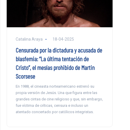
Catalina Araya
18-04-2025
Censurada por la dictadura y acusada de
blasfemia: “La última tentación de
Cristo”, el mesías prohibido de Martin
Scorsese
En 1988, el cineasta norteamericano estrenó su
propia versión de Jesús. Una que figura entre las
grandes cintas de cine religioso y que, sin embargo,
fue víctima de críticas, censura e incluso un
atentado concertado por católicos integristas.