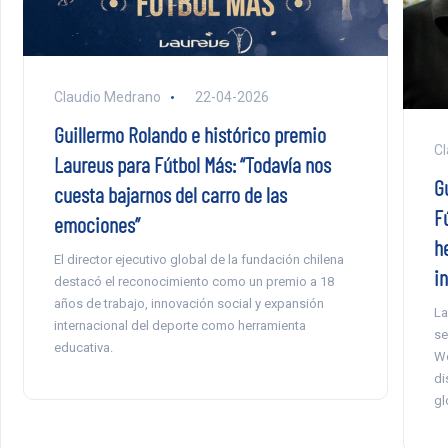
Claudio Medrano
22-04-2026
Guillermo Rolando e histórico premio
Cl
Laureus para Fútbol Más: “Todavía nos
G
cuesta bajarnos del carro de las
Fú
emociones”
h
El director ejecutivo global de la fundación chilena
i
destacó el reconocimiento como un premio a 18
años de trabajo, innovación social y expansión
La
internacional del deporte como herramienta
se
educativa.
Wo
di
gl