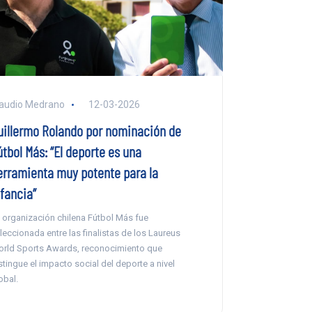
audio Medrano
12-03-2026
uillermo Rolando por nominación de
tbol Más: “El deporte es una
erramienta muy potente para la
nfancia”
 organización chilena Fútbol Más fue
leccionada entre las finalistas de los Laureus
rld Sports Awards, reconocimiento que
stingue el impacto social del deporte a nivel
obal.