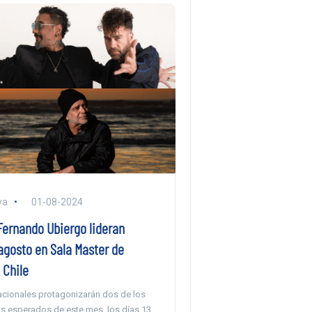
ya
01-08-2024
Fernando Ubiergo lideran
 agosto en Sala Master de
 Chile
nacionales protagonizarán dos de los
s esperados de este mes, los días 13