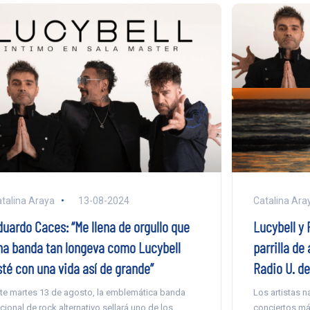
talina Araya
13-08-2024
Catalina Ara
duardo Caces: “Me llena de orgullo que
Lucybell y 
na banda tan longeva como Lucybell
parrilla de
sté con una vida así de grande”
Radio U. de
te martes 13 de agosto, la emblemática banda
Los artistas 
cional de rock alternativo sellará uno de los
conciertos má