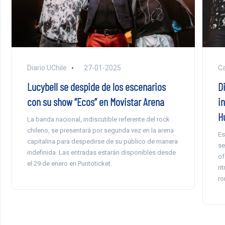
Diario UChile
27-01-2025
Ca
Lucybell se despide de los escenarios
D
con su show “Ecos” en Movistar Arena
i
H
La banda nacional, indiscutible referente del rock
chileno, se presentará por segunda vez en la arena
Es
capitalina para despedirse de su público de manera
se
indefinida. Las entradas estarán disponibles desde
of
el 29 de enero en Puntoticket.
ri
ro