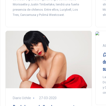
Morissette y Justin Timberlake, tendrá una fuerte
sh
presencia de chilenos. Entre ellos, Lucybell, Los
Ma
Tres, Cancamusa y Polimá Westcoast.
sh
Ab
C
d
s
La
Do
y 
ci
Diario Uchile
27-03-2020