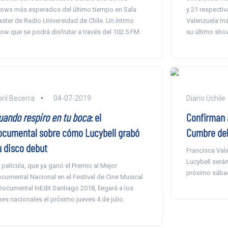
ows más esperados del último tiempo en Sala
y 21 respecti
ster de Radio Universidad de Chile. Un íntimo
Valenzuela mar
ow que se podrá disfrutar a través del 102.5 FM.
su último sho
ril Becerra
04-07-2019
Diario Uchile
uando respiro en tu boca
: el
Confirman a
ocumental sobre cómo Lucybell grabó
Cumbre del
u disco debut
Francisca Vale
Lucybell serán
 película, que ya ganó el Premio al Mejor
próximo sábad
cumental Nacional en el Festival de Cine Musical
Documental InEdit Santiago 2018, llegará a los
nes nacionales el próximo jueves 4 de julio.