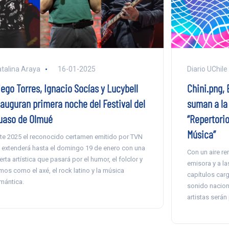
talina Araya
16-01-2025
Diario UChile
iego Torres, Ignacio Socías y Lucybell
Chini.png, 
nauguran primera noche del Festival del
suman a la
uaso de Olmué
“Repertorio
Música”
te 2025 el reconocido certamen emitido por TVN
 extenderá hasta el domingo 19 de enero con una
Con un aire r
erta artística que pasará por el humor, el folclor y
emisora y a la
tmos como el axé, el rock latino y la música
capítulos carg
mántica.
sonido naciona
artistas serán