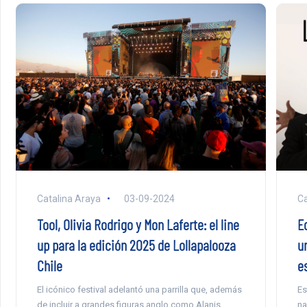
Catalina Araya
03-09-2024
Ca
Tool, Olivia Rodrigo y Mon Laferte: el line
E
up para la edición 2025 de Lollapalooza
u
Chile
e
El icónico festival adelantó una parrilla que, además
Es
de incluir a grandes figuras anglo como Alanis
na