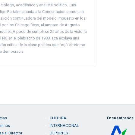
ciólogo, académico y analista político. Luis
lipe Portales apunta a la Concertación como una
alición continuadora del modelo impuesto en los
0 por los Chicago Boys, al amparo de Augusto
nochet. A poco de cumplirse 25 años de la victoria
l NO en el plebiscito de 1988, acá explaya una
sión crítica de la clase política que forjó el retorno
la democracia.
cias
CULTURA
Encuentranos e
umnas
INTERNACIONAL
as al Director
DEPORTES