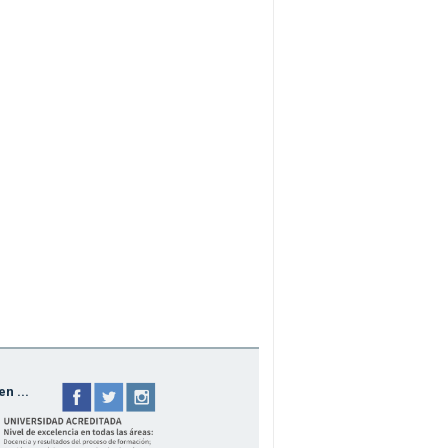
n ...