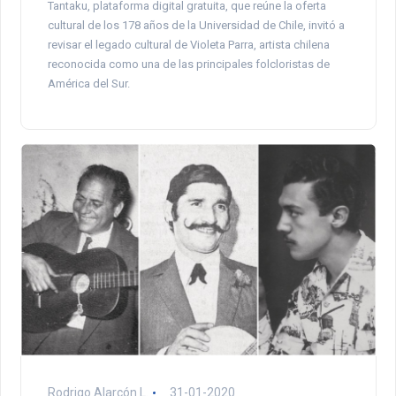
Tantaku, plataforma digital gratuita, que reúne la oferta
cultural de los 178 años de la Universidad de Chile, invitó a
revisar el legado cultural de Violeta Parra, artista chilena
reconocida como una de las principales folcloristas de
América del Sur.
Rodrigo Alarcón L.
31-01-2020