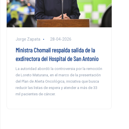
Jorge Zapata
28-04-2026
Ministra Chomalí respalda salida de la
exdirectora del Hospital de San Antonio
La autoridad abordó la controversia por la remoción
de Loreto Maturana, en el marco de la presentación
del Plan de Alerta Oncológica, iniciativa que busca
reducir las listas de espera y atender a más de 33
mil pacientes de cáncer.