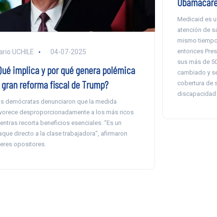
Obamacare 
Medicaid es u
atención de s
mismo tiempo
entonces Pres
ario UCHILE
04-07-2025
sus más de 50
Qué implica y por qué genera polémica
cambiado y se
a gran reforma fiscal de Trump?
cobertura de 
discapacidad 
s demócratas denunciaron que la medida
vorece desproporcionadamente a los más ricos
entras recorta beneficios esenciales. “Es un
aque directo a la clase trabajadora”, afirmaron
deres opositores.