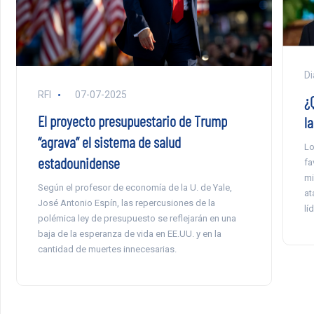
Di
RFI
07-07-2025
¿
El proyecto presupuestario de Trump
l
“agrava” el sistema de salud
Lo
estadounidense
fa
mi
Según el profesor de economía de la U. de Yale,
at
José Antonio Espín, las repercusiones de la
lí
polémica ley de presupuesto se reflejarán en una
baja de la esperanza de vida en EE.UU. y en la
cantidad de muertes innecesarias.