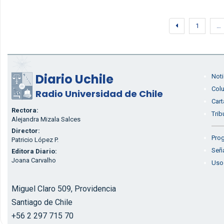
1
…
Diario Uchile
Noti
Col
Radio Universidad de Chile
Cart
Rectora:
Trib
Alejandra Mizala Salces
Director:
Prog
Patricio López P.
Seña
Editora Diario:
Joana Carvalho
Uso
Miguel Claro 509, Providencia
Santiago de Chile
+56 2 297 715 70