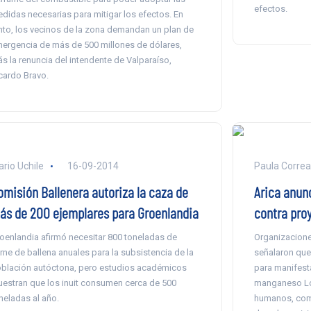
efectos.
didas necesarias para mitigar los efectos. En
nto, los vecinos de la zona demandan un plan de
ergencia de más de 500 millones de dólares,
s la renuncia del intendente de Valparaíso,
cardo Bravo.
ario Uchile
16-09-2014
Paula Correa
omisión Ballenera autoriza la caza de
Arica anun
ás de 200 ejemplares para Groenlandia
contra pro
oenlandia afirmó necesitar 800 toneladas de
Organizacione
rne de ballena anuales para la subsistencia de la
señalaron que
blación autóctona, pero estudios académicos
para manifest
estran que los inuit consumen cerca de 500
manganeso Lo
neladas al año.
humanos, como