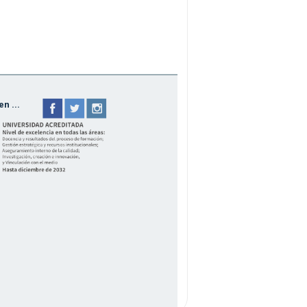
n ...