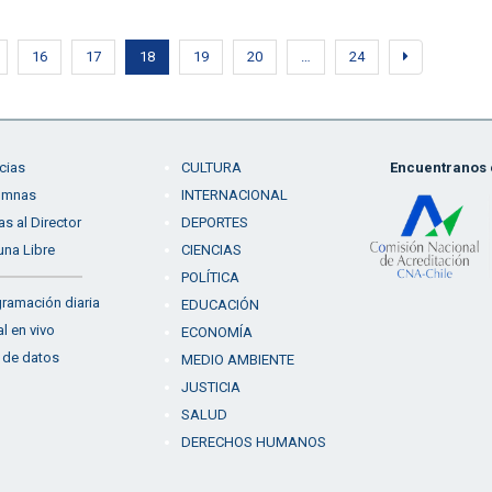
16
17
18
19
20
…
24
cias
CULTURA
Encuentranos e
umnas
INTERNACIONAL
as al Director
DEPORTES
una Libre
CIENCIAS
POLÍTICA
ramación diaria
EDUCACIÓN
l en vivo
ECONOMÍA
 de datos
MEDIO AMBIENTE
JUSTICIA
SALUD
DERECHOS HUMANOS