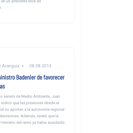
r en un ambiente libre de
n.
z Aranguiz
08-08-2014
inistro Badenier de favorecer
ras
do seremi de Medio Ambiente, Juan
 indicó que las presiones desde el
al no aportan a la autonomía regional
 decisiones. Además, reveló que la
l ministro del ramo ya había suscitado