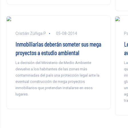
Cristián Zúñiga P.
05-08-2014
P
Inmobiliarias deberán someter sus mega
L
proyectos a estudio ambiental
a
La decisión del Ministerio de Medio Ambiente
La
devuelve a los habitantes de las zonas más
qu
contaminadas del país una protección legal ante la
in
eventual construcción de mega proyectos
gl
inmobiliarios que pretendan instalarse en esos
un
lugares.
ag
tr