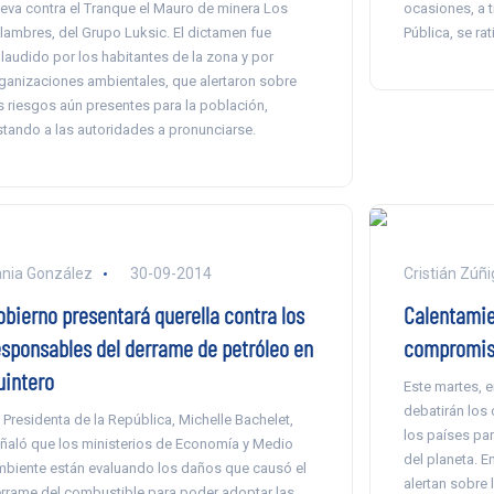
eva contra el Tranque el Mauro de minera Los
ocasiones, a t
lambres, del Grupo Luksic. El dictamen fue
Pública, se ra
laudido por los habitantes de la zona y por
ganizaciones ambientales, que alertaron sobre
s riesgos aún presentes para la población,
stando a las autoridades a pronunciarse.
nia González
30-09-2014
Cristián Zúñi
obierno presentará querella contra los
Calentamien
esponsables del derrame de petróleo en
compromiso 
uintero
Este martes, e
debatirán los
 Presidenta de la República, Michelle Bachelet,
los países par
ñaló que los ministerios de Economía y Medio
del planeta. E
biente están evaluando los daños que causó el
alertan sobre 
rrame del combustible para poder adoptar las