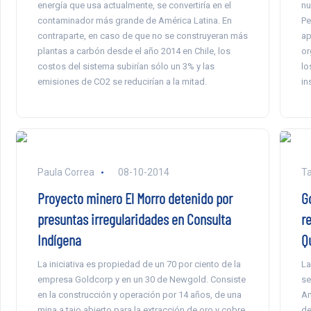
energía que usa actualmente, se convertiría en el
nu
contaminador más grande de América Latina. En
Pe
contraparte, en caso de que no se construyeran más
ap
plantas a carbón desde el año 2014 en Chile, los
or
costos del sistema subirían sólo un 3% y las
lo
emisiones de CO2 se reducirían a la mitad.
in
Paula Correa
08-10-2014
Ta
Proyecto minero El Morro detenido por
G
presuntas irregularidades en Consulta
r
Indígena
Q
La iniciativa es propiedad de un 70 por ciento de la
La
empresa Goldcorp y en un 30 de Newgold. Consiste
se
en la construcción y operación por 14 años, de una
Am
mina a tajo abierto para la extracción de oro y cobre,
de