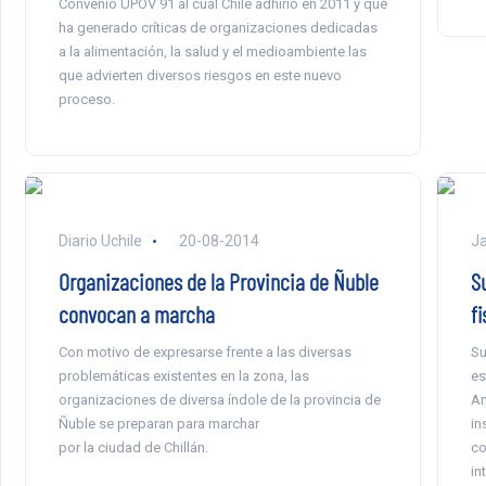
Convenio UPOV 91 al cual Chile adhirió en 2011 y que
ha generado críticas de organizaciones dedicadas
a la alimentación, la salud y el medioambiente las
que advierten diversos riesgos en este nuevo
proceso.
Diario Uchile
20-08-2014
Ja
Organizaciones de la Provincia de Ñuble
S
convocan a marcha
f
Con motivo de expresarse frente a las diversas
Su
problemáticas existentes en la zona, las
es
organizaciones de diversa índole de la provincia de
Am
Ñuble se preparan para marchar
in
por la ciudad de Chillán.
co
in