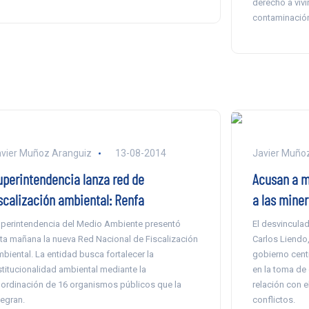
derecho a vivi
contaminació
vier Muñoz Aranguiz
13-08-2014
Javier Muño
uperintendencia lanza red de
Acusan a m
iscalización ambiental: Renfa
a las mine
perintendencia del Medio Ambiente presentó
El desvincula
ta mañana la nueva Red Nacional de Fiscalización
Carlos Liendo,
biental. La entidad busca fortalecer la
gobierno centr
stitucionalidad ambiental mediante la
en la toma de
ordinación de 16 organismos públicos que la
relación con e
tegran.
conflictos.