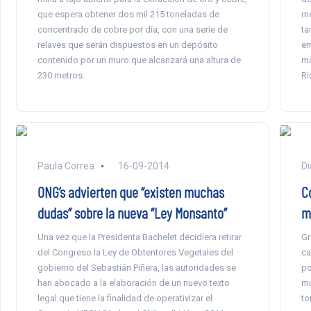
que espera obtener dos mil 215 toneladas de
me
concentrado de cobre por día, con una serie de
ta
relaves que serán dispuestos en un depósito
em
contenido por un muro que alcanzará una altura de
má
230 metros.
Ri
Paula Correa
16-09-2014
Di
ONG’s advierten que “existen muchas
C
dudas” sobre la nueva “Ley Monsanto”
m
Una vez que la Presidenta Bachelet decidiera retirar
Gr
del Congreso la Ley de Obtentores Vegetales del
ca
gobierno del Sebastián Piñera, las autoridades se
po
han abocado a la elaboración de un nuevo texto
mu
legal que tiene la finalidad de operativizar el
to