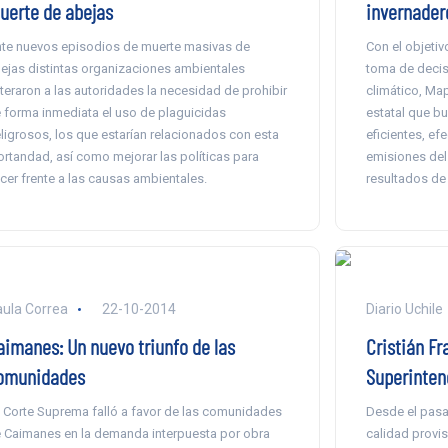
uerte de abejas
invernader
te nuevos episodios de muerte masivas de
Con el objetiv
ejas distintas organizaciones ambientales
toma de decis
iteraron a las autoridades la necesidad de prohibir
climático, Ma
 forma inmediata el uso de plaguicidas
estatal que bu
ligrosos, los que estarían relacionados con esta
eficientes, efe
rtandad, así como mejorar las políticas para
emisiones del 
cer frente a las causas ambientales.
resultados de 
ula Correa
22-10-2014
Diario Uchile
aimanes: Un nuevo triunfo de las
Cristián F
omunidades
Superinten
 Corte Suprema falló a favor de las comunidades
Desde el pasa
 Caimanes en la demanda interpuesta por obra
calidad provis