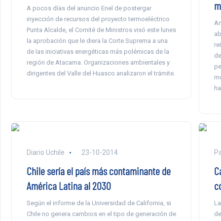
m
A pocos días del anuncio Enel de postergar
inyección de recursos del proyecto termoeléctrico
An
Punta Alcalde, el Comité de Ministros visó este lunes
ab
la aprobación que le diera la Corte Suprema a una
re
de las iniciativas energéticas más polémicas de la
de
región de Atacama. Organizaciones ambientales y
pe
dirigentes del Valle del Huasco analizaron el trámite.
mo
ha
Diario Uchile
23-10-2014
Pa
Chile sería el país más contaminante de
C
América Latina al 2030
c
Según el informe de la Universidad de California, si
La
Chile no genera cambios en el tipo de generación de
de