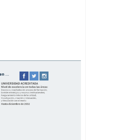
n ...