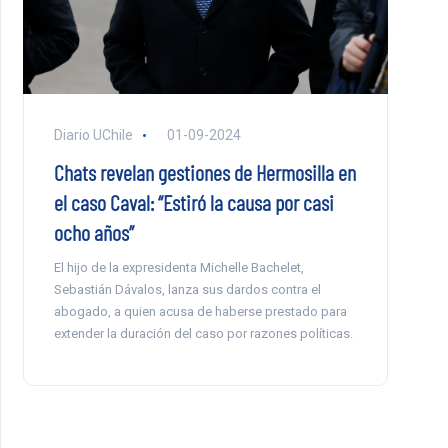
Diario UChile
01-09-2024
Chats revelan gestiones de Hermosilla en
el caso Caval: “Estiró la causa por casi
ocho años”
El hijo de la expresidenta Michelle Bachelet,
Sebastián Dávalos, lanza sus dardos contra el
abogado, a quien acusa de haberse prestado para
extender la duración del caso por razones políticas.