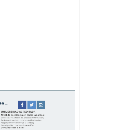
n ...